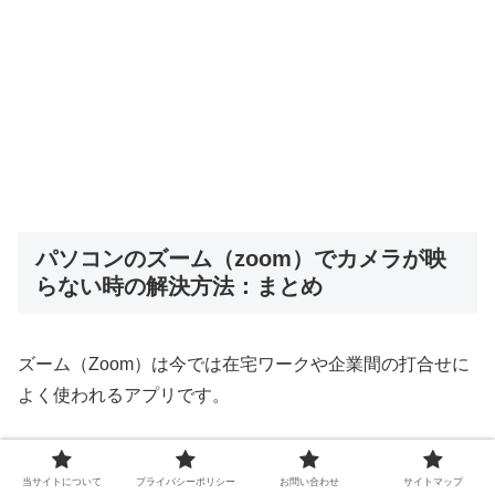
パソコンのズーム（zoom）でカメラが映
らない時の解決方法：まとめ
ズーム（Zoom）は今では在宅ワークや企業間の打合せに
よく使われるアプリです。
プライベートでもオンライン飲み会や大切な人と顔を見な
当サイトについて
プライバシーポリシー
お問い合わせ
サイトマップ
がら話せる事ができる非常に便利なアプリですね。