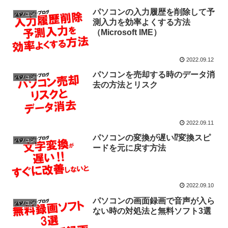
パソコンの入力履歴を削除して予
パソコン
測入力を効率よくする方法
（Microsoft IME）
2022.09.12
パソコンを売却する時のデータ消
パソコン
去の方法とリスク
2022.09.11
パソコンの変換が遅い⁉変換スピ
パソコン
ードを元に戻す方法
2022.09.10
パソコンの画面録画で音声が入ら
パソコン
ない時の対処法と無料ソフト3選